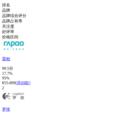
排名
品牌
品牌综合评分
品牌占有率
关注度
好评率
价格区间
雷柏
99.5分
17.7%
95%
¥55-899
[
共69款
]
2
罗技