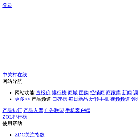
登录
中关村在线
网站导航
网站功能
查报价
排行榜
商城
团购
经销商
商家库
新闻
调
更多
>>
产品频道
口碑榜
每日新品
玩转手机
视频频道
评
产品排行
产品入库
广告联盟
手机客户端
ZOL排行榜
使用帮助
ZDC关注指数