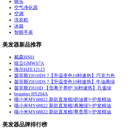
镜头
空气净化器
空调
洗衣机
冰箱
智能手表
美发器新品推荐
戴森HS01
纽立GMWS7A
海尔HZE12123
茵菲斯ZH10DS ?【升温变色10秒速热】巧克力色
茵菲斯ZH10DS ?【升温变色10秒速热】牛油果绿
茵菲斯ZH10D 【负离子养护 30秒速热】孔雀绿
beautigo HS204A
喵小米MY68822 新款直发梳[奶油黄]+护发精油
喵小米MY68822 新款直发梳[典雅绿]+护发精油
喵小米MY68822 新款直发梳[尊贵黑]+护发精油
美发器品牌排行榜