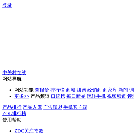
登录
中关村在线
网站导航
网站功能
查报价
排行榜
商城
团购
经销商
商家库
新闻
调
更多
>>
产品频道
口碑榜
每日新品
玩转手机
视频频道
评
产品排行
产品入库
广告联盟
手机客户端
ZOL排行榜
使用帮助
ZDC关注指数