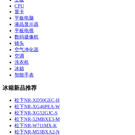
CPU
显卡
平板电脑
液晶显示器
平板电视
数码摄像机
镜头
空气净化器
空调
洗衣机
冰箱
智能手表
冰箱新品推荐
松下NR-XD50GEC-H
松下NR-XG46PEA-W
松下NR-XG52GJC-S
松下NR-52MBXE3-M
松下NR-W711MX-K
松下NR-M53BXA2-N