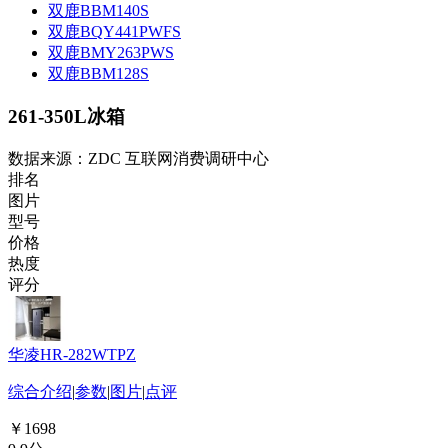
双鹿BBM140S
双鹿BQY441PWFS
双鹿BMY263PWS
双鹿BBM128S
261-350L冰箱
数据来源：ZDC 互联网消费调研中心
排名
图片
型号
价格
热度
评分
华凌HR-282WTPZ
综合介绍
|
参数
|
图片
|
点评
￥1698