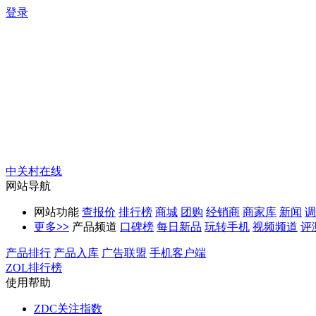
登录
中关村在线
网站导航
网站功能
查报价
排行榜
商城
团购
经销商
商家库
新闻
调
更多
>>
产品频道
口碑榜
每日新品
玩转手机
视频频道
评
产品排行
产品入库
广告联盟
手机客户端
ZOL排行榜
使用帮助
ZDC关注指数