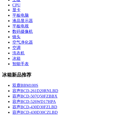
CPU
显卡
平板电脑
液晶显示器
平板电视
数码摄像机
镜头
空气净化器
空调
洗衣机
冰箱
智能手表
冰箱新品推荐
双鹿BBM100S
容声BCD-261D20RNLBD
容声BCD-507Q50FZBBX
容声BCD-526WD17HPA
容声BCD-430D30FZLBD
容声BCD-430D30CZLBD