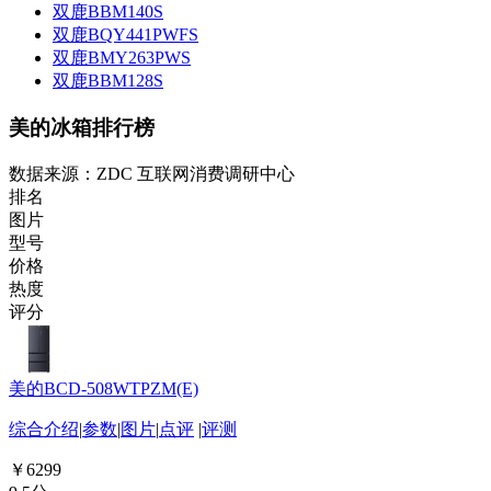
双鹿BBM140S
双鹿BQY441PWFS
双鹿BMY263PWS
双鹿BBM128S
美的冰箱排行榜
数据来源：ZDC 互联网消费调研中心
排名
图片
型号
价格
热度
评分
美的BCD-508WTPZM(E)
综合介绍
|
参数
|
图片
|
点评
|
评测
￥6299