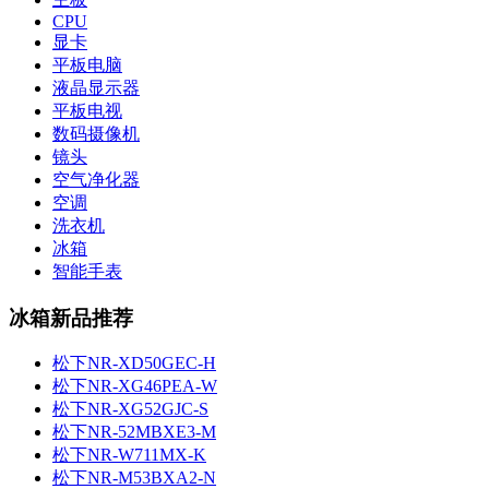
CPU
显卡
平板电脑
液晶显示器
平板电视
数码摄像机
镜头
空气净化器
空调
洗衣机
冰箱
智能手表
冰箱新品推荐
松下NR-XD50GEC-H
松下NR-XG46PEA-W
松下NR-XG52GJC-S
松下NR-52MBXE3-M
松下NR-W711MX-K
松下NR-M53BXA2-N