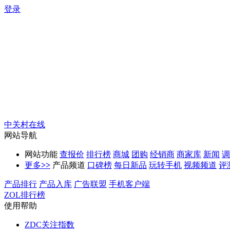
登录
中关村在线
网站导航
网站功能
查报价
排行榜
商城
团购
经销商
商家库
新闻
调
更多
>>
产品频道
口碑榜
每日新品
玩转手机
视频频道
评
产品排行
产品入库
广告联盟
手机客户端
ZOL排行榜
使用帮助
ZDC关注指数