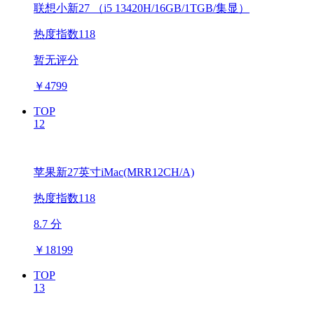
联想小新27 （i5 13420H/16GB/1TGB/集显）
热度指数118
暂无评分
￥
4799
TOP
12
苹果新27英寸iMac(MRR12CH/A)
热度指数118
8.7 分
￥
18199
TOP
13