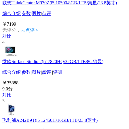
联想ThinkCentre M930Z(i5 10500/8GB/1TB/集显/23.8英寸)
综合介绍
|
参数
|
图片
|
点评
￥7199
无评分，
去点评 >
对比
4
微软Surface Studio 2(i7 7820HQ/32GB/1TB/8G独显)
综合介绍
|
参数
|
图片
|
点评
|
评测
￥35888
9.0分
对比
5
飞利浦A242B9T(i5 12450H/16GB/1TB/23.8英寸)