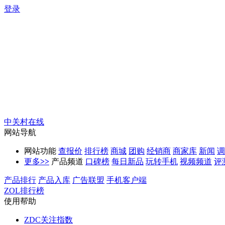
登录
中关村在线
网站导航
网站功能
查报价
排行榜
商城
团购
经销商
商家库
新闻
调
更多
>>
产品频道
口碑榜
每日新品
玩转手机
视频频道
评
产品排行
产品入库
广告联盟
手机客户端
ZOL排行榜
使用帮助
ZDC关注指数