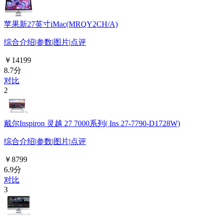
苹果新27英寸iMac(MRQY2CH/A)
综合介绍
|
参数
|
图片
|
点评
￥14199
8.7分
对比
2
戴尔Inspiron 灵越 27 7000系列( Ins 27-7790-D1728W)
综合介绍
|
参数
|
图片
|
点评
￥8799
6.9分
对比
3