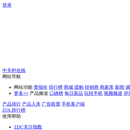
登录
中关村在线
网站导航
网站功能
查报价
排行榜
商城
团购
经销商
商家库
新闻
调
更多
>>
产品频道
口碑榜
每日新品
玩转手机
视频频道
评
产品排行
产品入库
广告联盟
手机客户端
ZOL排行榜
使用帮助
ZDC关注指数