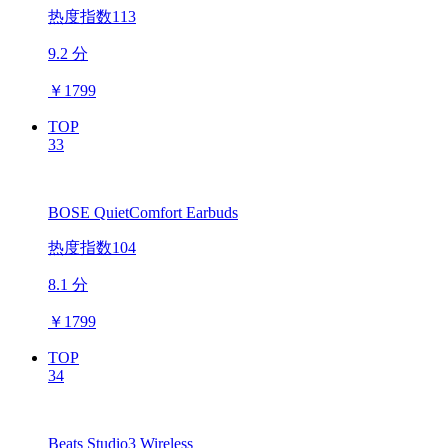
热度指数113
9.2 分
￥
1799
TOP
33
BOSE QuietComfort Earbuds
热度指数104
8.1 分
￥
1799
TOP
34
Beats Studio3 Wireless