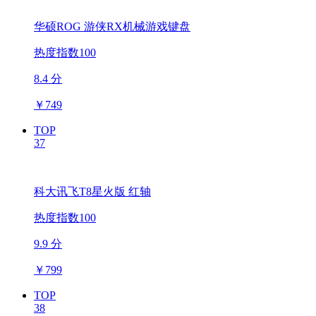
华硕ROG 游侠RX机械游戏键盘
热度指数100
8.4 分
￥
749
TOP
37
科大讯飞T8星火版 红轴
热度指数100
9.9 分
￥
799
TOP
38