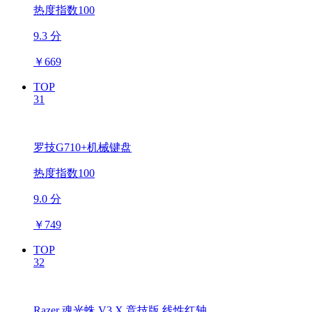
热度指数100
9.3 分
￥
669
TOP
31
罗技G710+机械键盘
热度指数100
9.0 分
￥
749
TOP
32
Razer 魂光蛛 V3 X 竞技版 线性红轴