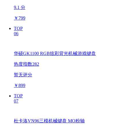
9.1 分
￥
799
TOP
06
华硕GK1100 RGB炫彩背光机械游戏键盘
热度指数282
暂无评分
￥
899
TOP
07
杜卡洛VN96三模机械键盘 MO粉轴