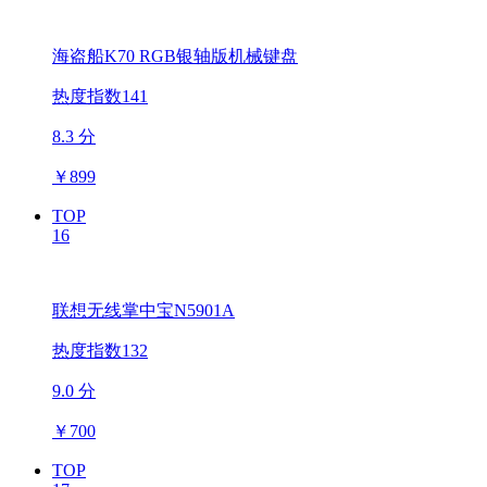
海盗船K70 RGB银轴版机械键盘
热度指数141
8.3 分
￥
899
TOP
16
联想无线掌中宝N5901A
热度指数132
9.0 分
￥
700
TOP