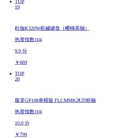
TOP
19
杜伽K320W机械键盘（樱桃茶轴）
热度指数104
9.9 分
￥
669
TOP
20
腹灵GP108单模版 FLCMMK冰川粉轴
热度指数104
10.0 分
￥
799