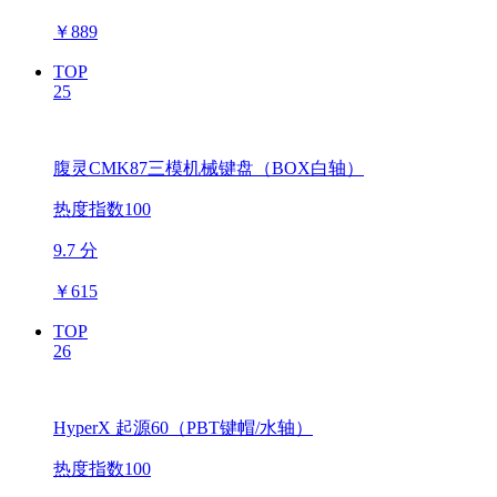
￥
889
TOP
25
腹灵CMK87三模机械键盘（BOX白轴）
热度指数100
9.7 分
￥
615
TOP
26
HyperX 起源60（PBT键帽/水轴）
热度指数100