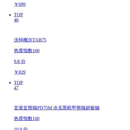
￥
699
TOP
46
沃特概尔TAB75
热度指数100
9.8 分
￥
829
TOP
47
玄派玄熊猫PD75M 冷戈黑机甲熊猫超银轴
热度指数100
10.0 分