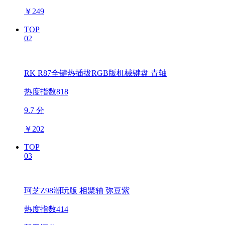
￥
249
TOP
02
RK R87全键热插拔RGB版机械键盘 青轴
热度指数818
9.7 分
￥
202
TOP
03
珂芝Z98潮玩版 相聚轴 弥豆紫
热度指数414