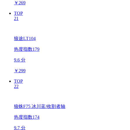
￥
269
TOP
21
狼途LT104
热度指数179
9.6 分
￥
299
TOP
22
狼蛛F75 冰川蓝/收割者轴
热度指数174
9.7 分