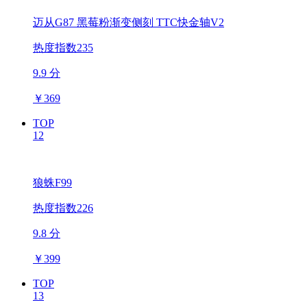
迈从G87 黑莓粉渐变侧刻 TTC快金轴V2
热度指数235
9.9 分
￥
369
TOP
12
狼蛛F99
热度指数226
9.8 分
￥
399
TOP
13