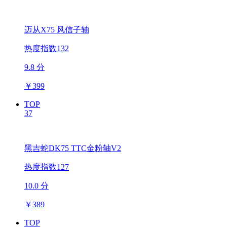
迈从X75 风信子轴
热度指数132
9.8 分
￥
399
TOP
37
黑吉蛇DK75 TTC金粉轴V2
热度指数127
10.0 分
￥
389
TOP