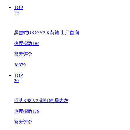
TOP
19
黑吉蛇DK67V2 K黄轴 出厂自润
热度指数184
暂无评分
￥
379
TOP
20
珂芝K98 V2 彩虹轴 星岩灰
热度指数179
暂无评分