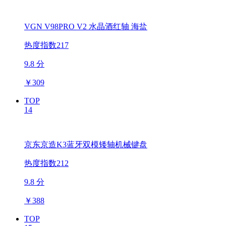
VGN V98PRO V2 水晶酒红轴 海盐
热度指数217
9.8 分
￥
309
TOP
14
京东京造K3蓝牙双模矮轴机械键盘
热度指数212
9.8 分
￥
388
TOP