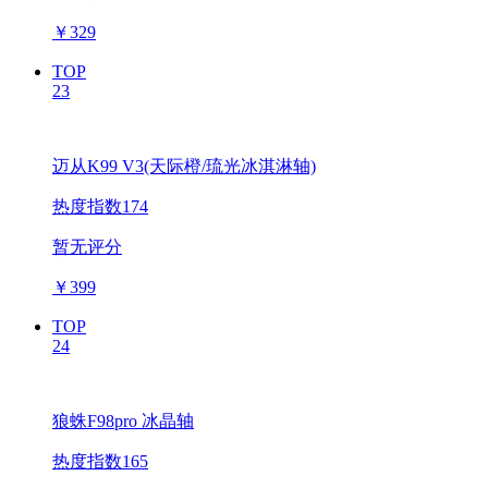
￥
329
TOP
23
迈从K99 V3(天际橙/琉光冰淇淋轴)
热度指数174
暂无评分
￥
399
TOP
24
狼蛛F98pro 冰晶轴
热度指数165