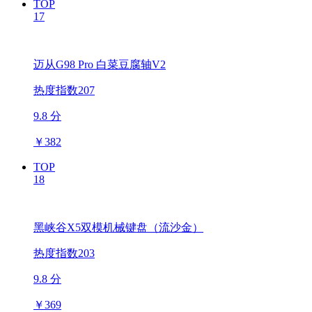
TOP
17
迈从G98 Pro 白菜豆腐轴V2
热度指数207
9.8 分
￥
382
TOP
18
黑峡谷X5双模机械键盘（流沙金）
热度指数203
9.8 分
￥
369