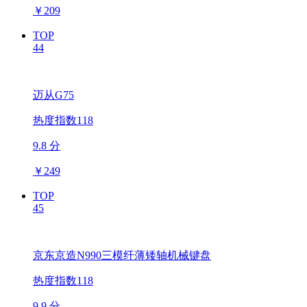
￥
209
TOP
44
迈从G75
热度指数118
9.8 分
￥
249
TOP
45
京东京造N990三模纤薄矮轴机械键盘
热度指数118
9.9 分