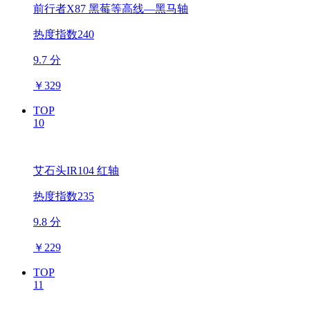
前行者X87 黑莓等高线—黑马轴
热度指数240
9.7 分
￥
329
TOP
10
艾石头IR104 红轴
热度指数235
9.8 分
￥
229
TOP
11