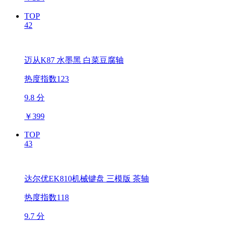
TOP
42
迈从K87 水墨黑 白菜豆腐轴
热度指数123
9.8 分
￥
399
TOP
43
达尔优EK810机械键盘 三模版 茶轴
热度指数118
9.7 分