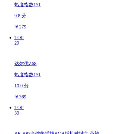
热度指数151
9.8 分
￥
279
TOP
29
达尔优Z68
热度指数151
10.0 分
￥
369
TOP
30
RK R87全键热插拔RGB版机械键盘 茶轴