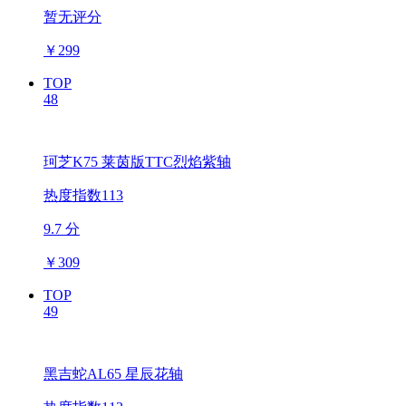
暂无评分
￥
299
TOP
48
珂芝K75 莱茵版TTC烈焰紫轴
热度指数113
9.7 分
￥
309
TOP
49
黑吉蛇AL65 星辰花轴