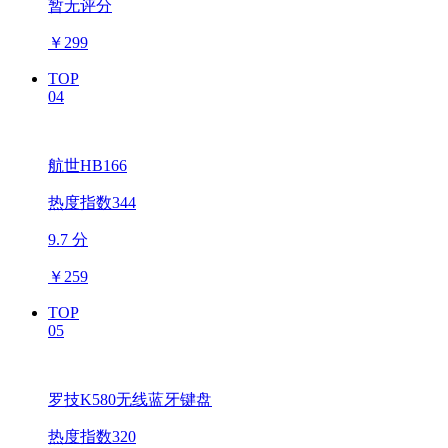
暂无评分
￥
299
TOP
04
航世HB166
热度指数344
9.7 分
￥
259
TOP
05
罗技K580无线蓝牙键盘
热度指数320