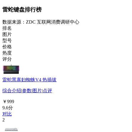
雷蛇键盘排行榜
数据来源：ZDC 互联网消费调研中心
排名
图片
型号
价格
热度
评分
雷蛇黑寡妇蜘蛛V4 热插拔
综合介绍
|
参数
|
图片
|
点评
￥999
9.6分
对比
2