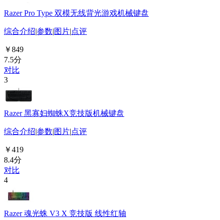
Razer Pro Type 双模无线背光游戏机械键盘
综合介绍
|
参数
|
图片
|
点评
￥849
7.5分
对比
3
Razer 黑寡妇蜘蛛X竞技版机械键盘
综合介绍
|
参数
|
图片
|
点评
￥419
8.4分
对比
4
Razer 魂光蛛 V3 X 竞技版 线性红轴