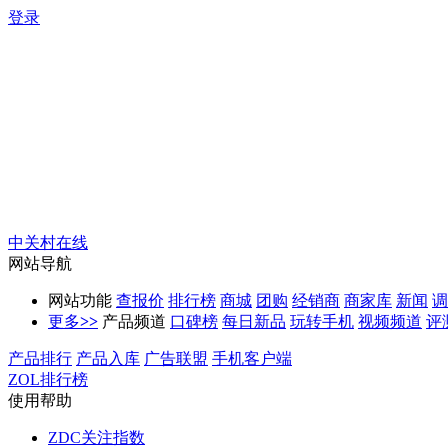
登录
中关村在线
网站导航
网站功能
查报价
排行榜
商城
团购
经销商
商家库
新闻
调
更多
>>
产品频道
口碑榜
每日新品
玩转手机
视频频道
评
产品排行
产品入库
广告联盟
手机客户端
ZOL排行榜
使用帮助
ZDC关注指数