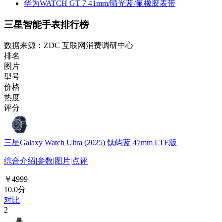
华为WATCH GT 7 41mm/晴光蓝/氟橡胶表带
三星智能手表排行榜
数据来源：ZDC 互联网消费调研中心
排名
图片
型号
价格
热度
评分
三星Galaxy Watch Ultra (2025) 钛屿蓝 47mm LTE版
综合介绍
|
参数
|
图片
|
点评
￥4999
10.0分
对比
2