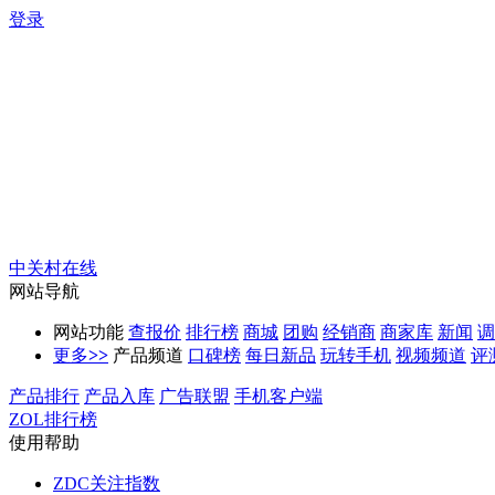
登录
中关村在线
网站导航
网站功能
查报价
排行榜
商城
团购
经销商
商家库
新闻
调
更多
>>
产品频道
口碑榜
每日新品
玩转手机
视频频道
评
产品排行
产品入库
广告联盟
手机客户端
ZOL排行榜
使用帮助
ZDC关注指数