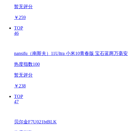
暂无评分
￥
259
TOP
46
nansifu（南斯夫）11Ultra 小米10青春版 宝石蓝两万毫安
热度指数100
暂无评分
￥
238
TOP
47
贝尔金F7U021btBLK