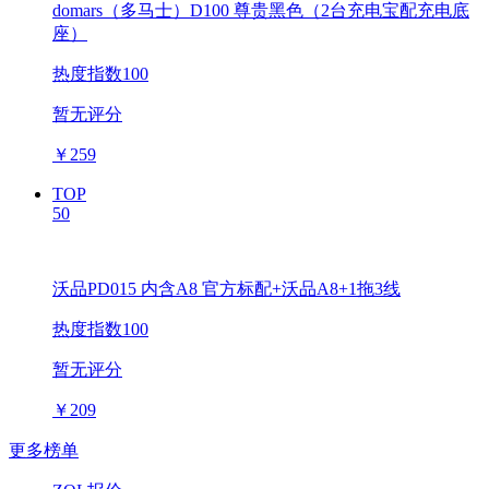
domars（多马士）D100 尊贵黑色（2台充电宝配充电底
座）
热度指数100
暂无评分
￥
259
TOP
50
沃品PD015 内含A8 官方标配+沃品A8+1拖3线
热度指数100
暂无评分
￥
209
更多榜单