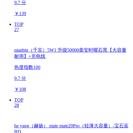
9.7 分
￥
139
TOP
27
qianbin（千宾）5W1 升级50000毫安时曜石黑【大容量
耐用】+充电线
热度指数100
9.7 分
￥
108
TOP
28
he yang（赫扬） mate mate20Pro（轻薄大容量）-宝石蓝
BD