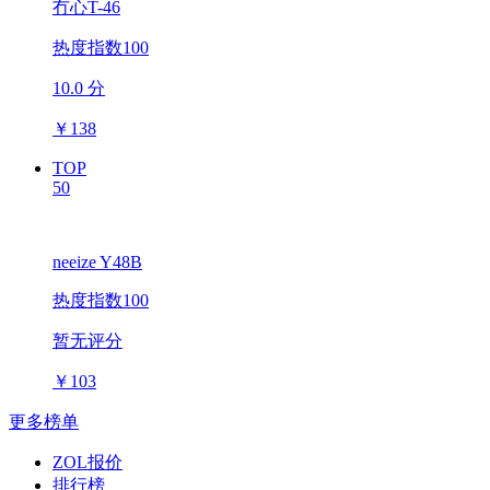
冇心T-46
热度指数100
10.0 分
￥
138
TOP
50
neeize Y48B
热度指数100
暂无评分
￥
103
更多榜单
ZOL报价
排行榜