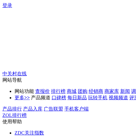
登录
中关村在线
网站导航
网站功能
查报价
排行榜
商城
团购
经销商
商家库
新闻
调
更多
>>
产品频道
口碑榜
每日新品
玩转手机
视频频道
评
产品排行
产品入库
广告联盟
手机客户端
ZOL排行榜
使用帮助
ZDC关注指数