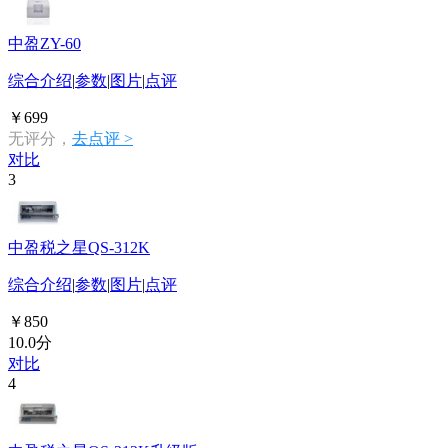
中盈ZY-60
综合介绍
|
参数
|
图片
|
点评
￥699
无评分，
去点评 >
对比
3
中盈税之星QS-312K
综合介绍
|
参数
|
图片
|
点评
￥850
10.0分
对比
4