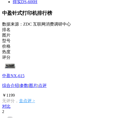
得实DS-600H
中盈针式打印机排行榜
数据来源：ZDC 互联网消费调研中心
排名
图片
型号
价格
热度
评分
中盈NX-615
综合介绍
|
参数
|
图片
|
点评
￥1199
无评分，
去点评 >
对比
2