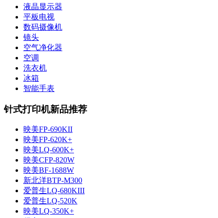
液晶显示器
平板电视
数码摄像机
镜头
空气净化器
空调
洗衣机
冰箱
智能手表
针式打印机新品推荐
映美FP-690KII
映美FP-620K+
映美LQ-600K+
映美CFP-820W
映美BF-1688W
新北洋BTP-M300
爱普生LQ-680KIII
爱普生LQ-520K
映美LQ-350K+