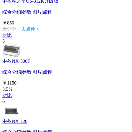
中盈税之星QS-312K升级版
综合介绍
|
参数
|
图片
|
点评
￥850
无评分，
去点评 >
对比
5
中盈NX-500F
综合介绍
|
参数
|
图片
|
点评
￥1150
8.5分
对比
6
中盈NX-720