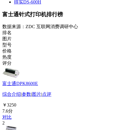
得实DS-600H
富士通针式打印机排行榜
数据来源：ZDC 互联网消费调研中心
排名
图片
型号
价格
热度
评分
富士通DPK8600E
综合介绍
|
参数
|
图片
|
点评
￥3250
7.6分
对比
2