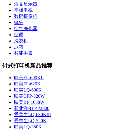
液晶显示器
平板电视
数码摄像机
镜头
空气净化器
空调
洗衣机
冰箱
智能手表
针式打印机新品推荐
映美FP-690KII
映美FP-620K+
映美LQ-600K+
映美CFP-820W
映美BF-1688W
新北洋BTP-M300
爱普生LQ-680KIII
爱普生LQ-520K
映美LQ-350K+