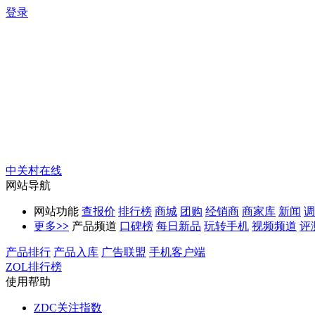
登录
中关村在线
网站导航
网站功能
查报价
排行榜
商城
团购
经销商
商家库
新闻
调
更多
>>
产品频道
口碑榜
每日新品
玩转手机
视频频道
评
产品排行
产品入库
广告联盟
手机客户端
ZOL排行榜
使用帮助
ZDC关注指数