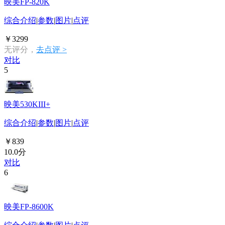
映美FP-820K
综合介绍
|
参数
|
图片
|
点评
￥3299
无评分，
去点评 >
对比
5
映美530KIII+
综合介绍
|
参数
|
图片
|
点评
￥839
10.0分
对比
6
映美FP-8600K