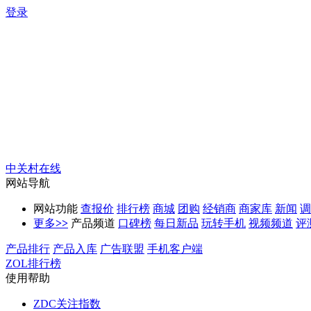
登录
中关村在线
网站导航
网站功能
查报价
排行榜
商城
团购
经销商
商家库
新闻
调
更多
>>
产品频道
口碑榜
每日新品
玩转手机
视频频道
评
产品排行
产品入库
广告联盟
手机客户端
ZOL排行榜
使用帮助
ZDC关注指数