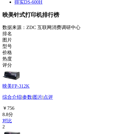
得实DS-600H
映美针式打印机排行榜
数据来源：ZDC 互联网消费调研中心
排名
图片
型号
价格
热度
评分
映美FP-312K
综合介绍
|
参数
|
图片
|
点评
￥756
8.8分
对比
2