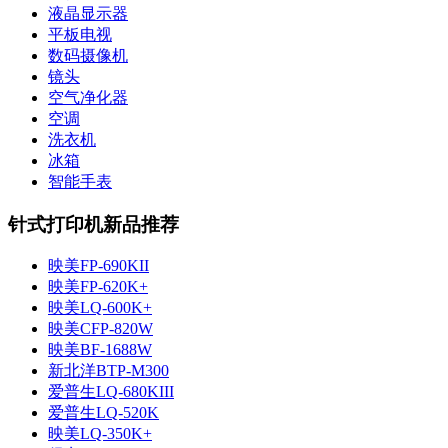
液晶显示器
平板电视
数码摄像机
镜头
空气净化器
空调
洗衣机
冰箱
智能手表
针式打印机新品推荐
映美FP-690KII
映美FP-620K+
映美LQ-600K+
映美CFP-820W
映美BF-1688W
新北洋BTP-M300
爱普生LQ-680KIII
爱普生LQ-520K
映美LQ-350K+