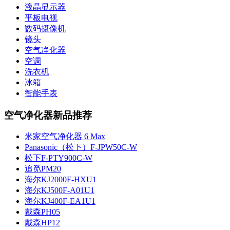
液晶显示器
平板电视
数码摄像机
镜头
空气净化器
空调
洗衣机
冰箱
智能手表
空气净化器新品推荐
米家空气净化器 6 Max
Panasonic（松下）F-JPW50C-W
松下F-PTY900C-W
追觅PM20
海尔KJ2000F-HXU1
海尔KJ500F-A01U1
海尔KJ400F-EA1U1
戴森PH05
戴森HP12