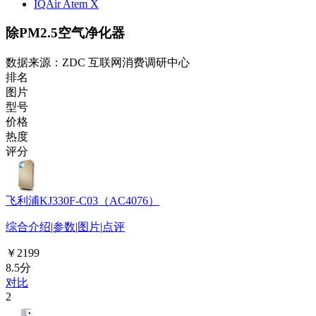
IQAir Atem X
除PM2.5空气净化器
数据来源：ZDC 互联网消费调研中心
排名
图片
型号
价格
热度
评分
飞利浦KJ330F-C03（AC4076）
综合介绍
|
参数
|
图片
|
点评
￥2199
8.5分
对比
2