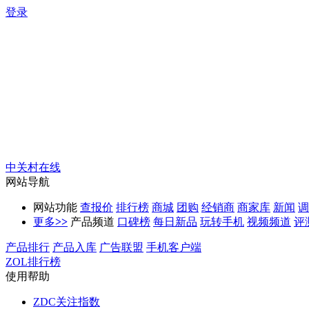
登录
中关村在线
网站导航
网站功能
查报价
排行榜
商城
团购
经销商
商家库
新闻
调
更多
>>
产品频道
口碑榜
每日新品
玩转手机
视频频道
评
产品排行
产品入库
广告联盟
手机客户端
ZOL排行榜
使用帮助
ZDC关注指数