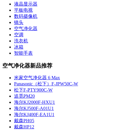
液晶显示器
平板电视
数码摄像机
镜头
空气净化器
空调
洗衣机
冰箱
智能手表
空气净化器新品推荐
米家空气净化器 6 Max
Panasonic（松下）F-JPW50C-W
松下F-PTY900C-W
追觅PM20
海尔KJ2000F-HXU1
海尔KJ500F-A01U1
海尔KJ400F-EA1U1
戴森PH05
戴森HP12