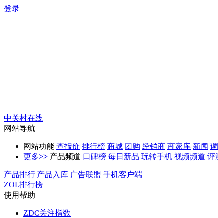
登录
中关村在线
网站导航
网站功能
查报价
排行榜
商城
团购
经销商
商家库
新闻
调
更多
>>
产品频道
口碑榜
每日新品
玩转手机
视频频道
评
产品排行
产品入库
广告联盟
手机客户端
ZOL排行榜
使用帮助
ZDC关注指数