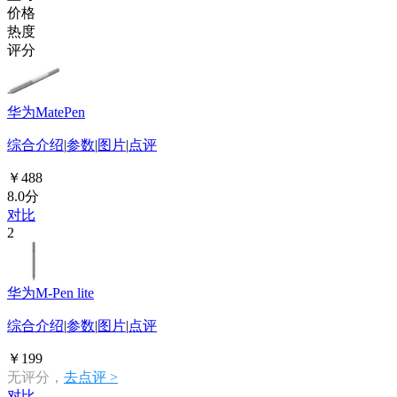
价格
热度
评分
华为MatePen
综合介绍
|
参数
|
图片
|
点评
￥488
8.0分
对比
2
华为M-Pen lite
综合介绍
|
参数
|
图片
|
点评
￥199
无评分，
去点评 >
对比