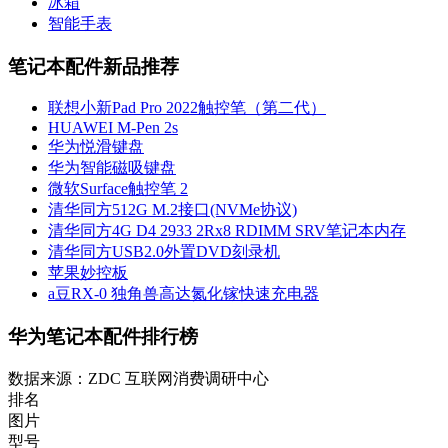
冰箱
智能手表
笔记本配件新品推荐
联想小新Pad Pro 2022触控笔（第二代）
HUAWEI M-Pen 2s
华为悦滑键盘
华为智能磁吸键盘
微软Surface触控笔 2
清华同方512G M.2接口(NVMe协议)
清华同方4G D4 2933 2Rx8 RDIMM SRV笔记本内存
清华同方USB2.0外置DVD刻录机
苹果妙控板
a豆RX-0 独角兽高达氮化镓快速充电器
华为笔记本配件排行榜
数据来源：ZDC 互联网消费调研中心
排名
图片
型号