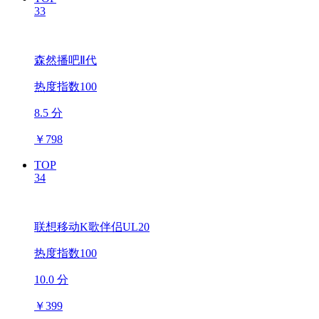
33
森然播吧Ⅱ代
热度指数100
8.5 分
￥
798
TOP
34
联想移动K歌伴侣UL20
热度指数100
10.0 分
￥
399