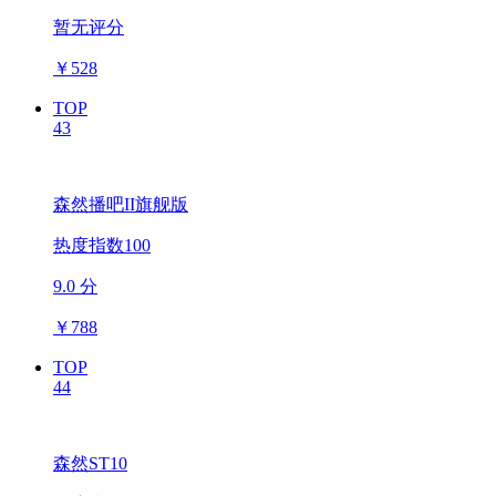
暂无评分
￥
528
TOP
43
森然播吧II旗舰版
热度指数100
9.0 分
￥
788
TOP
44
森然ST10