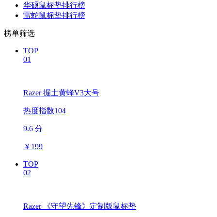
华硕鼠标垫排行榜
雷蛇鼠标垫排行榜
榜单筛选
TOP
01
Razer 掘土黄蜂V3大号
热度指数104
9.6 分
￥
199
TOP
02
Razer 《守望先锋》定制版鼠标垫