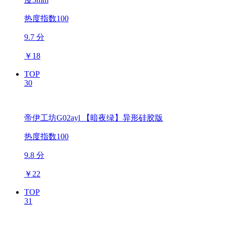
热度指数100
9.7 分
￥
18
TOP
30
帝伊工坊G02ayl 【暗夜绿】异形硅胶版
热度指数100
9.8 分
￥
22
TOP
31