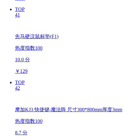
TOP
41
先马硬汉鼠标垫(F1)
热度指数100
10.0 分
￥
129
TOP
42
摩加KJ3 快捷键-魔法阵 尺寸300*800mm厚度3mm
热度指数100
8.7 分