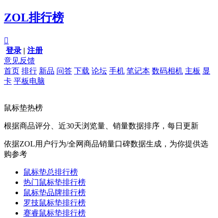
ZOL排行榜

登录
|
注册
意见反馈
首页
排行
新品
问答
下载
论坛
手机
笔记本
数码相机
主板
显
卡
平板电脑
鼠标垫热榜
根据商品评分、近30天浏览量、销量数据排序，每日更新
依据ZOL用户行为/全网商品销量口碑数据生成，为你提供选
购参考
鼠标垫总排行榜
热门鼠标垫排行榜
鼠标垫品牌排行榜
罗技鼠标垫排行榜
赛睿鼠标垫排行榜