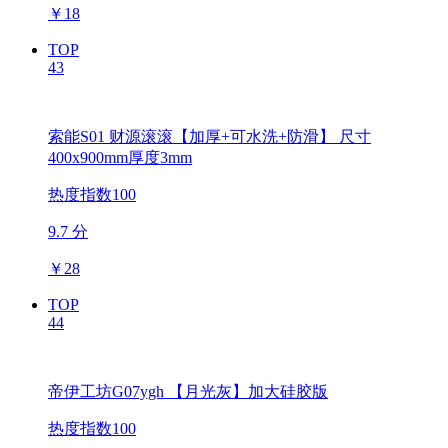
￥
18
TOP
43
索能S01 财源滚滚【加厚+可水洗+防滑】 尺寸
400x900mm厚度3mm
热度指数100
9.7 分
￥
28
TOP
44
帝伊工坊G07ygh 【月光灰】加大硅胶版
热度指数100