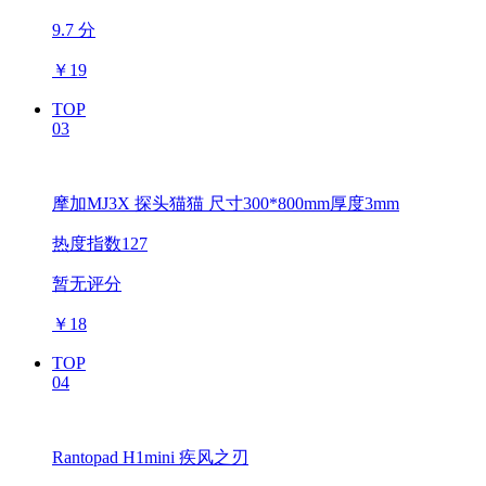
9.7 分
￥
19
TOP
03
摩加MJ3X 探头猫猫 尺寸300*800mm厚度3mm
热度指数127
暂无评分
￥
18
TOP
04
Rantopad H1mini 疾风之刃