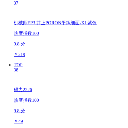
37
机械师EP3 井上PORON平织细面-XL紫色
热度指数100
9.8 分
￥
219
TOP
38
得力2226
热度指数100
9.8 分
￥
49