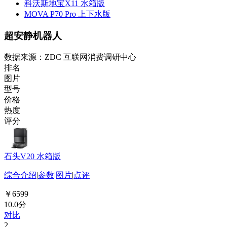
科沃斯地宝X11 水箱版
MOVA P70 Pro 上下水版
超安静机器人
数据来源：ZDC 互联网消费调研中心
排名
图片
型号
价格
热度
评分
石头V20 水箱版
综合介绍
|
参数
|
图片
|
点评
￥6599
10.0分
对比
2