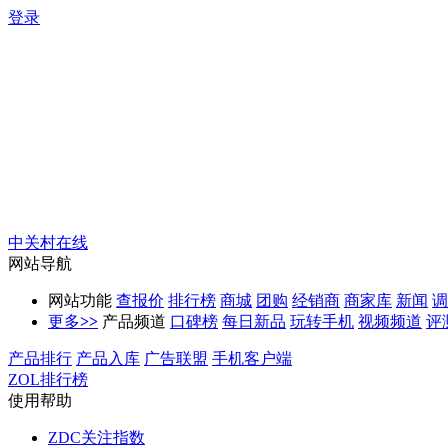
登录
中关村在线
网站导航
网站功能
查报价
排行榜
商城
团购
经销商
商家库
新闻
调
更多
>>
产品频道
口碑榜
每日新品
玩转手机
视频频道
评
产品排行
产品入库
广告联盟
手机客户端
ZOL排行榜
使用帮助
ZDC关注指数