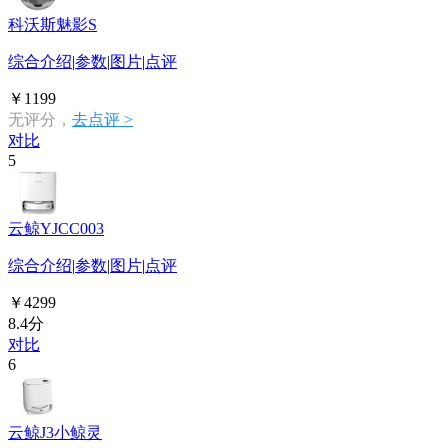
科沃斯魅影S
综合介绍
|
参数
|
图片
|
点评
￥1199
无评分，
去点评 >
对比
5
云鲸YJCC003
综合介绍
|
参数
|
图片
|
点评
￥4299
8.4分
对比
6
云鲸J3小鲸灵