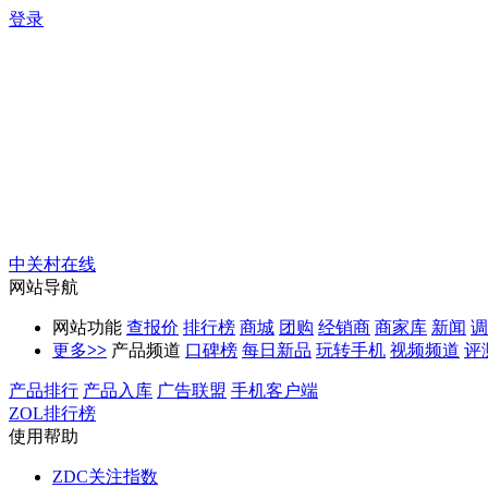
登录
中关村在线
网站导航
网站功能
查报价
排行榜
商城
团购
经销商
商家库
新闻
调
更多
>>
产品频道
口碑榜
每日新品
玩转手机
视频频道
评
产品排行
产品入库
广告联盟
手机客户端
ZOL排行榜
使用帮助
ZDC关注指数