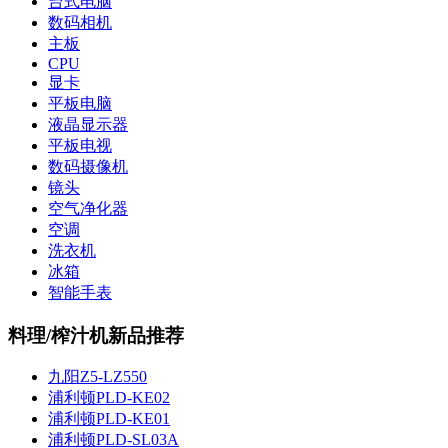
台式电脑
数码相机
主板
CPU
显卡
平板电脑
液晶显示器
平板电视
数码摄像机
镜头
空气净化器
空调
洗衣机
冰箱
智能手表
料理/榨汁机新品推荐
九阳Z5-LZ550
浦利顿PLD-KE02
浦利顿PLD-KE01
浦利顿PLD-SL03A