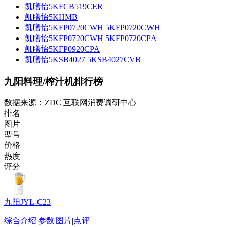
凯膳怡5KFCB519CER
凯膳怡5KHMB
凯膳怡5KFP0720CWH 5KFP0720CWH
凯膳怡5KFP0720CWH 5KFP0720CPA
凯膳怡5KFP0920CPA
凯膳怡5KSB4027 5KSB4027CVB
九阳料理/榨汁机排行榜
数据来源：ZDC 互联网消费调研中心
排名
图片
型号
价格
热度
评分
九阳JYL-C23
综合介绍
|
参数
|
图片
|
点评