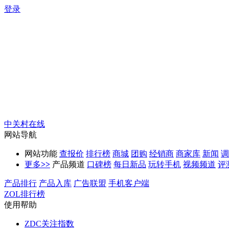
登录
中关村在线
网站导航
网站功能
查报价
排行榜
商城
团购
经销商
商家库
新闻
调
更多
>>
产品频道
口碑榜
每日新品
玩转手机
视频频道
评
产品排行
产品入库
广告联盟
手机客户端
ZOL排行榜
使用帮助
ZDC关注指数