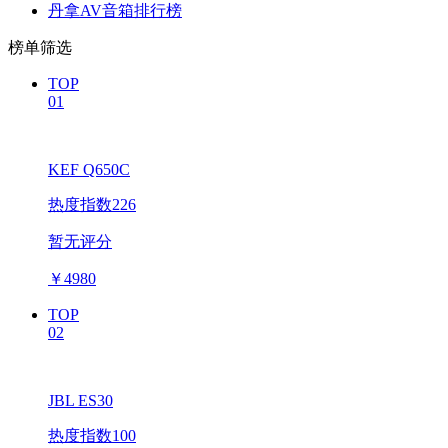
丹拿AV音箱排行榜
榜单筛选
TOP
01
KEF Q650C
热度指数226
暂无评分
￥
4980
TOP
02
JBL ES30
热度指数100