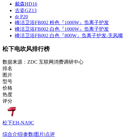
戴森HD16
古姿GZ13
dr P20
峰洁卫浴FB002 粉色『1000W』负离子护发
峰洁卫浴FB002 白色『1000W』负离子护发
峰洁卫浴FB002 白色『800W』负离子护发-无风嘴
松下电吹风排行榜
数据来源：ZDC 互联网消费调研中心
排名
图片
型号
价格
热度
评分
松下EH-NA9C
综合介绍
|
参数
|
图片
|
点评