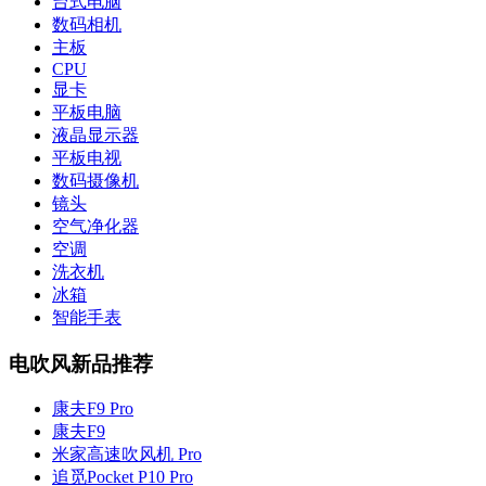
台式电脑
数码相机
主板
CPU
显卡
平板电脑
液晶显示器
平板电视
数码摄像机
镜头
空气净化器
空调
洗衣机
冰箱
智能手表
电吹风新品推荐
康夫F9 Pro
康夫F9
米家高速吹风机 Pro
追觅Pocket P10 Pro