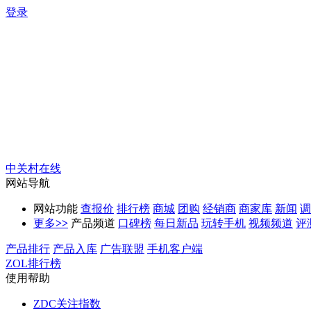
登录
中关村在线
网站导航
网站功能
查报价
排行榜
商城
团购
经销商
商家库
新闻
调
更多
>>
产品频道
口碑榜
每日新品
玩转手机
视频频道
评
产品排行
产品入库
广告联盟
手机客户端
ZOL排行榜
使用帮助
ZDC关注指数