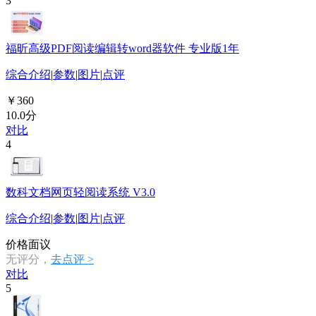
3
福昕高级PDF阅读编辑转word器软件 专业版1年
综合介绍
|
参数
|
图片
|
点评
￥360
10.0分
对比
4
数科文档网页轻阅读系统 V3.0
综合介绍
|
参数
|
图片
|
点评
价格面议
无评分，
去点评 >
对比
5