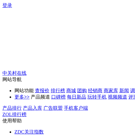
登录
中关村在线
网站导航
网站功能
查报价
排行榜
商城
团购
经销商
商家库
新闻
调
更多
>>
产品频道
口碑榜
每日新品
玩转手机
视频频道
评
产品排行
产品入库
广告联盟
手机客户端
ZOL排行榜
使用帮助
ZDC关注指数