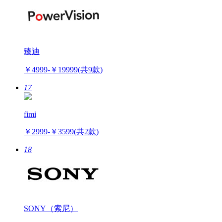
臻迪
￥4999-￥19999
(共9款)
17
fimi
￥2999-￥3599
(共2款)
18
SONY（索尼）
￥暂无报价
(共1款)