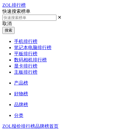
ZOL排行榜
快速搜索榜单
✕
取消
搜索
手机排行榜
笔记本电脑排行榜
平板排行榜
数码相机排行榜
显卡排行榜
主板排行榜
产品榜
好物榜
品牌榜
分类
ZOL报价
排行榜
品牌榜首页