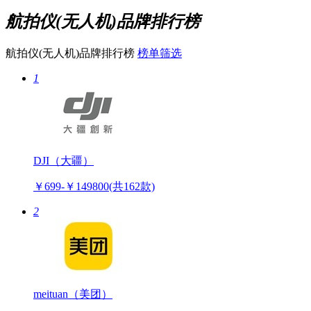
航拍仪(无人机)品牌排行榜
航拍仪(无人机)品牌排行榜
榜单筛选
1
DJI（大疆）
￥699-￥149800
(共162款)
2
meituan（美团）