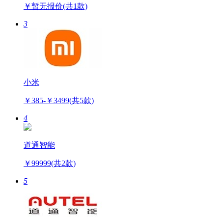
￥暂无报价
(共1款)
3
小米
￥385-￥3499
(共5款)
4
道通智能
￥99999
(共2款)
5