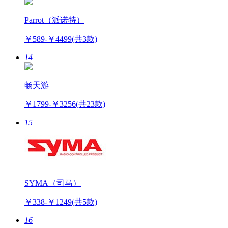
Parrot（派诺特）
￥589-￥4499
(共3款)
14
畅天游
￥1799-￥3256
(共23款)
15
SYMA（司马）
￥338-￥1249
(共5款)
16