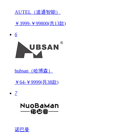
AUTEL（道通智能）
￥3999-￥99800
(共13款)
6
hubsan（哈博森）
￥64-￥9999
(共38款)
7
诺巴曼