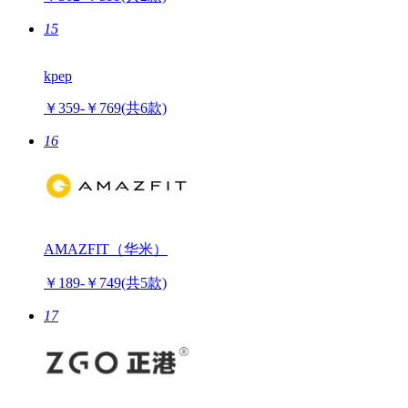
15
kpep
￥359-￥769
(共6款)
16
AMAZFIT（华米）
￥189-￥749
(共5款)
17