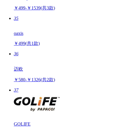
￥499-￥1539
(共3款)
35
oaxis
￥499
(共1款)
36
迈欧
￥580-￥1326
(共2款)
37
GOLIFE