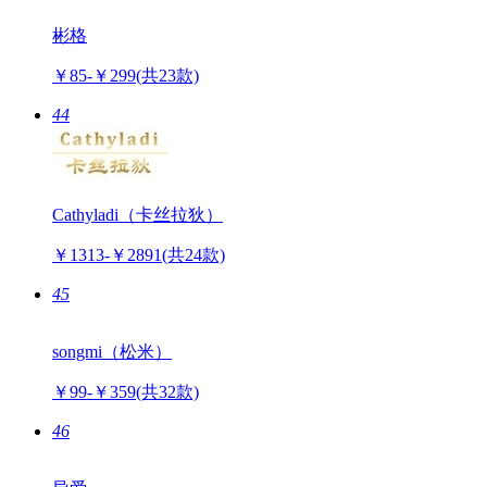
彬格
￥85-￥299
(共23款)
44
Cathyladi（卡丝拉狄）
￥1313-￥2891
(共24款)
45
songmi（松米）
￥99-￥359
(共32款)
46