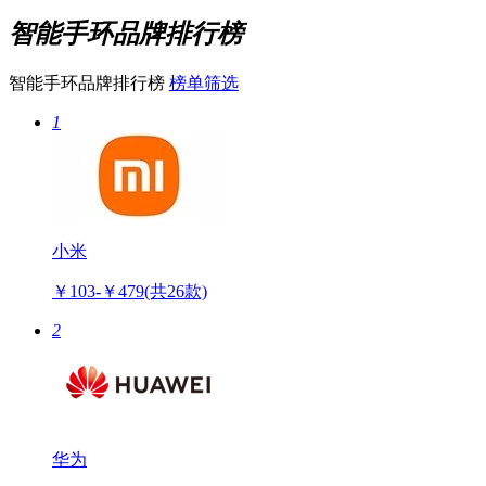
智能手环品牌排行榜
智能手环品牌排行榜
榜单筛选
1
小米
￥103-￥479
(共26款)
2
华为