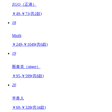
ZGO（正港）
￥49-￥71
(共2款)
18
Misfit
￥249-￥1049
(共6款)
19
斯泰克（stiger）
￥95-￥599
(共8款)
20
半兽人
￥69-￥328
(共34款)