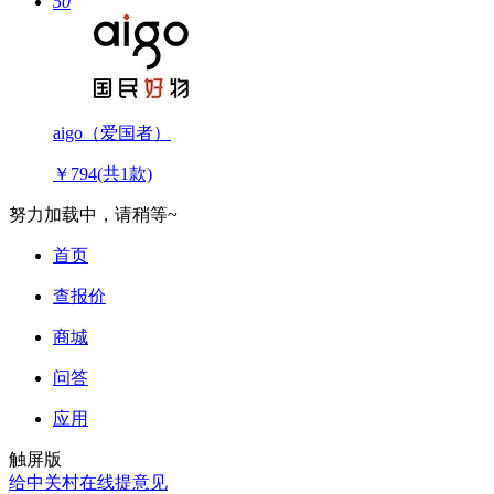
50
aigo（爱国者）
￥794
(共1款)
努力加载中，请稍等~
首页
查报价
商城
问答
应用
触屏版
给中关村在线提意见