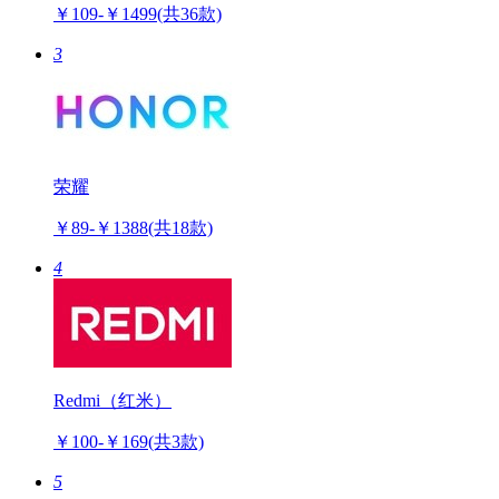
￥109-￥1499
(共36款)
3
荣耀
￥89-￥1388
(共18款)
4
Redmi（红米）
￥100-￥169
(共3款)
5