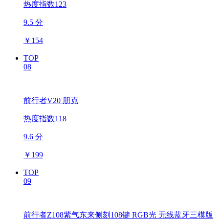
热度指数123
9.5 分
￥
154
TOP
08
前行者V20 朋克
热度指数118
9.6 分
￥
199
TOP
09
前行者Z108紫气东来侧刻108键 RGB光 无线蓝牙三模版