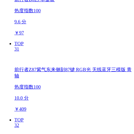
热度指数100
9.6 分
￥
97
TOP
31
前行者Z87紫气东来侧刻87键 RGB光 无线蓝牙三模版 青
轴
热度指数100
10.0 分
￥
409
TOP
32