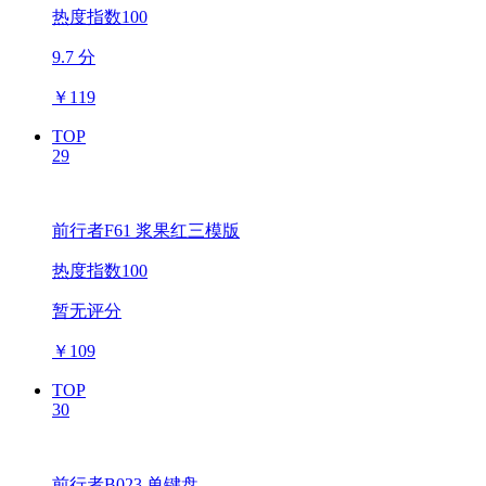
热度指数100
9.7 分
￥
119
TOP
29
前行者F61 浆果红三模版
热度指数100
暂无评分
￥
109
TOP
30
前行者B023 单键盘