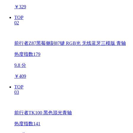
￥
329
TOP
02
前行者Z87黑莓侧刻87键 RGB光 无线蓝牙三模版 青轴
热度指数179
9.8 分
￥
409
TOP
03
前行者TK100 黑色混光青轴
热度指数141