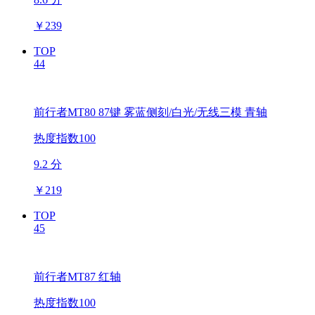
￥
239
TOP
44
前行者MT80 87键 雾蓝侧刻/白光/无线三模 青轴
热度指数100
9.2 分
￥
219
TOP
45
前行者MT87 红轴
热度指数100