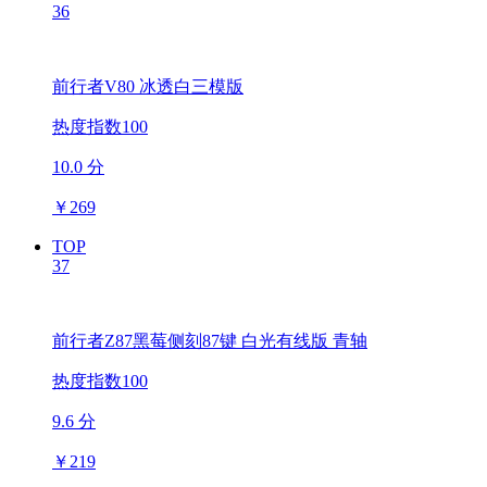
36
前行者V80 冰透白三模版
热度指数100
10.0 分
￥
269
TOP
37
前行者Z87黑莓侧刻87键 白光有线版 青轴
热度指数100
9.6 分
￥
219