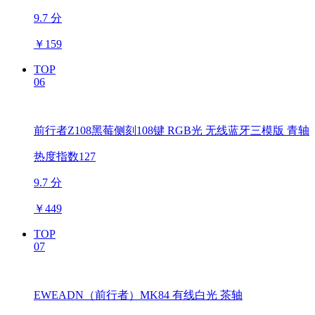
9.7 分
￥
159
TOP
06
前行者Z108黑莓侧刻108键 RGB光 无线蓝牙三模版 青轴
热度指数127
9.7 分
￥
449
TOP
07
EWEADN（前行者）MK84 有线白光 茶轴