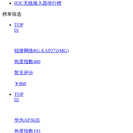
H3C无线接入器排行榜
榜单筛选
TOP
01
锐捷网络RG-EAP272(MG)
热度指数480
暂无评分
￥
860
TOP
02
华为AP362E
热度指数193