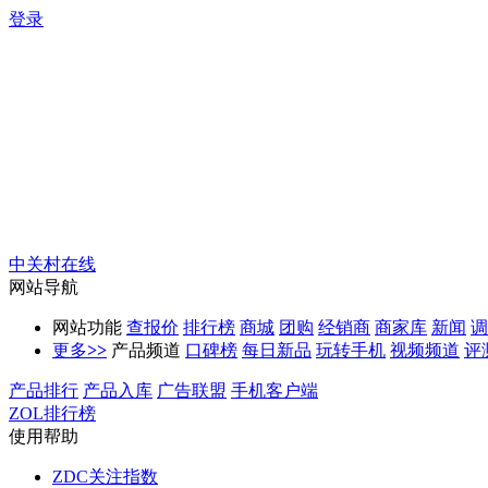
登录
中关村在线
网站导航
网站功能
查报价
排行榜
商城
团购
经销商
商家库
新闻
调
更多
>>
产品频道
口碑榜
每日新品
玩转手机
视频频道
评
产品排行
产品入库
广告联盟
手机客户端
ZOL排行榜
使用帮助
ZDC关注指数