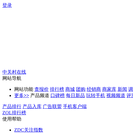
登录
中关村在线
网站导航
网站功能
查报价
排行榜
商城
团购
经销商
商家库
新闻
调
更多
>>
产品频道
口碑榜
每日新品
玩转手机
视频频道
评
产品排行
产品入库
广告联盟
手机客户端
ZOL排行榜
使用帮助
ZDC关注指数