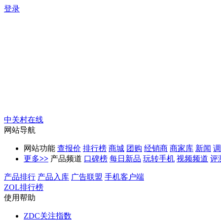
登录
中关村在线
网站导航
网站功能
查报价
排行榜
商城
团购
经销商
商家库
新闻
调
更多
>>
产品频道
口碑榜
每日新品
玩转手机
视频频道
评
产品排行
产品入库
广告联盟
手机客户端
ZOL排行榜
使用帮助
ZDC关注指数