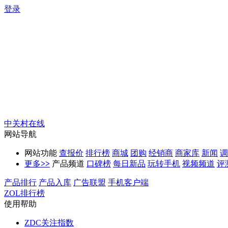
登录
中关村在线
网站导航
网站功能
查报价
排行榜
商城
团购
经销商
商家库
新闻
调
更多
>>
产品频道
口碑榜
每日新品
玩转手机
视频频道
评
产品排行
产品入库
广告联盟
手机客户端
ZOL排行榜
使用帮助
ZDC关注指数