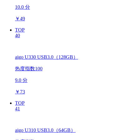
10.0 分
￥
49
TOP
40
aigo U330 USB3.0（128GB）
热度指数100
9.0 分
￥
73
TOP
41
aigo U310 USB3.0（64GB）