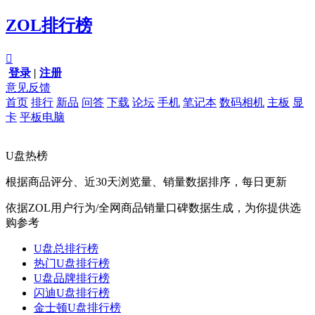
ZOL排行榜

登录
|
注册
意见反馈
首页
排行
新品
问答
下载
论坛
手机
笔记本
数码相机
主板
显
卡
平板电脑
U盘热榜
根据商品评分、近30天浏览量、销量数据排序，每日更新
依据ZOL用户行为/全网商品销量口碑数据生成，为你提供选
购参考
U盘总排行榜
热门U盘排行榜
U盘品牌排行榜
闪迪U盘排行榜
金士顿U盘排行榜