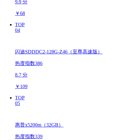
9.9 分
￥
68
TOP
04
闪迪SDDDC2-128G-Z46（至尊高速版）
热度指数386
8.7 分
￥
109
TOP
05
惠普x5200m（32GB）
热度指数339