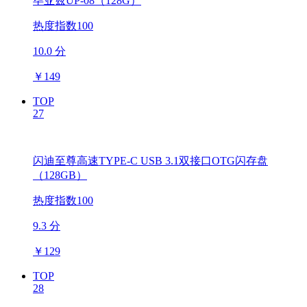
毕亚兹UP-08（128G）
热度指数100
10.0 分
￥
149
TOP
27
闪迪至尊高速TYPE-C USB 3.1双接口OTG闪存盘
（128GB）
热度指数100
9.3 分
￥
129
TOP
28