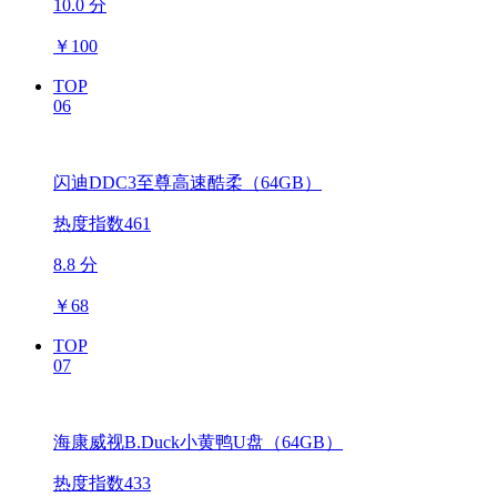
10.0 分
￥
100
TOP
06
闪迪DDC3至尊高速酷柔（64GB）
热度指数461
8.8 分
￥
68
TOP
07
海康威视B.Duck小黄鸭U盘（64GB）
热度指数433