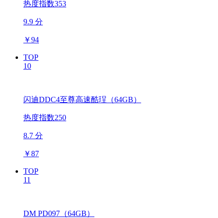
热度指数353
9.9 分
￥
94
TOP
10
闪迪DDC4至尊高速酷珵（64GB）
热度指数250
8.7 分
￥
87
TOP
11
DM PD097（64GB）