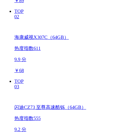
￥
89
TOP
02
海康威视X307C（64GB）
热度指数611
9.9 分
￥
68
TOP
03
闪迪CZ73 至尊高速酷铄（64GB）
热度指数555
9.2 分