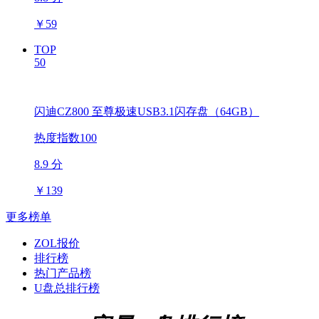
￥
59
TOP
50
闪迪CZ800 至尊极速USB3.1闪存盘（64GB）
热度指数100
8.9 分
￥
139
更多榜单
ZOL报价
排行榜
热门产品榜
U盘总排行榜