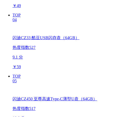
￥
49
TOP
04
闪迪CZ33 酷豆USB闪存盘（64GB）
热度指数527
9.1 分
￥
59
TOP
05
闪迪CZ450 至尊高速Type-C薄型U盘（64GB）
热度指数517