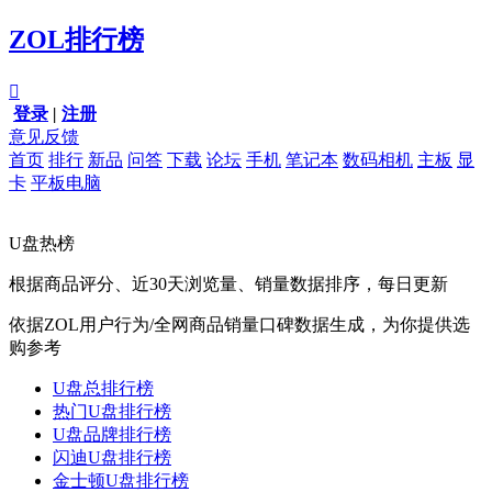
ZOL排行榜

登录
|
注册
意见反馈
首页
排行
新品
问答
下载
论坛
手机
笔记本
数码相机
主板
显
卡
平板电脑
U盘热榜
根据商品评分、近30天浏览量、销量数据排序，每日更新
依据ZOL用户行为/全网商品销量口碑数据生成，为你提供选
购参考
U盘总排行榜
热门U盘排行榜
U盘品牌排行榜
闪迪U盘排行榜
金士顿U盘排行榜