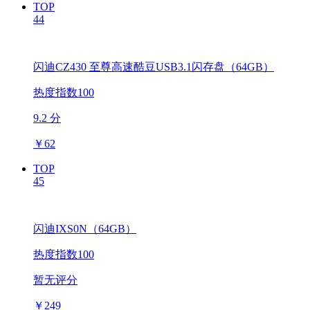
TOP
44
闪迪CZ430 至尊高速酷豆USB3.1闪存盘（64GB）
热度指数100
9.2 分
￥
62
TOP
45
闪迪IXS0N（64GB）
热度指数100
暂无评分
￥
249