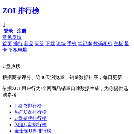
ZOL排行榜

登录
|
注册
意见反馈
首页
排行
新品
问答
下载
论坛
手机
笔记本
数码相机
主板
显
卡
平板电脑
U盘热榜
根据商品评分、近30天浏览量、销量数据排序，每日更新
依据ZOL用户行为/全网商品销量口碑数据生成，为你提供选
购参考
U盘总排行榜
热门U盘排行榜
U盘品牌排行榜
闪迪U盘排行榜
金士顿U盘排行榜