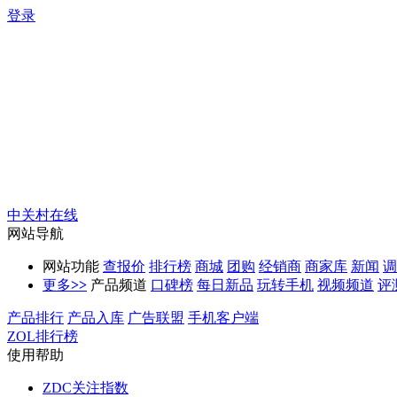
登录
中关村在线
网站导航
网站功能
查报价
排行榜
商城
团购
经销商
商家库
新闻
调
更多
>>
产品频道
口碑榜
每日新品
玩转手机
视频频道
评
产品排行
产品入库
广告联盟
手机客户端
ZOL排行榜
使用帮助
ZDC关注指数