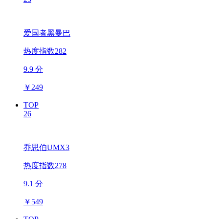
爱国者黑曼巴
热度指数282
9.9 分
￥
249
TOP
26
乔思伯UMX3
热度指数278
9.1 分
￥
549