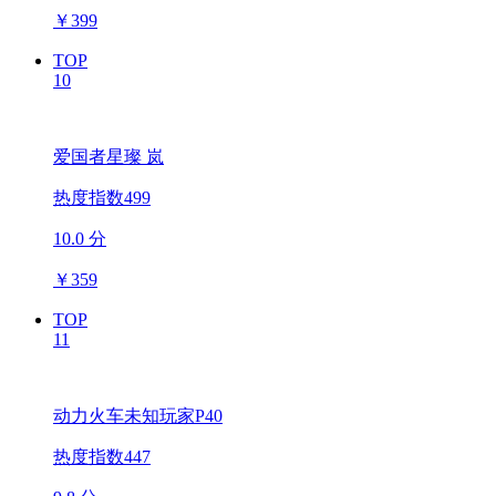
￥
399
TOP
10
爱国者星璨 岚
热度指数499
10.0 分
￥
359
TOP
11
动力火车未知玩家P40
热度指数447