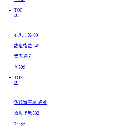
TOP
08
乔思伯X400
热度指数546
暂无评分
￥
599
TOP
09
华硕海王星 标准
热度指数532
9.9 分