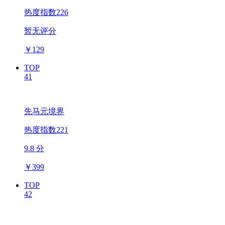
热度指数226
暂无评分
￥
129
TOP
41
先马元境界
热度指数221
9.8 分
￥
399
TOP
42