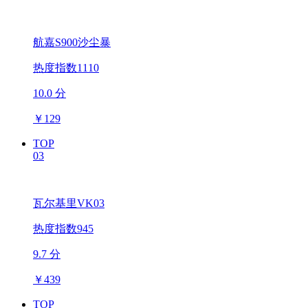
航嘉S900沙尘暴
热度指数1110
10.0 分
￥
129
TOP
03
瓦尔基里VK03
热度指数945
9.7 分
￥
439
TOP