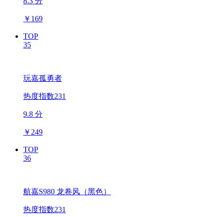
8.3 分
￥
169
TOP
35
玩嘉孤勇者
热度指数231
9.8 分
￥
249
TOP
36
航嘉S980 龙卷风（黑色）
热度指数231