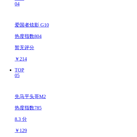
04
爱国者炫影 G10
热度指数804
暂无评分
￥
214
TOP
05
先马平头哥M2
热度指数785
8.3 分
￥
129