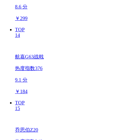
8.6 分
￥
299
TOP
14
航嘉G63战戟
热度指数376
9.1 分
￥
184
TOP
15
乔思伯Z20