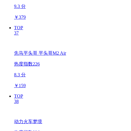
9.3 分
￥
379
TOP
37
先马平头哥 平头哥M2 Air
热度指数226
8.3 分
￥
159
TOP
38
动力火车梦境