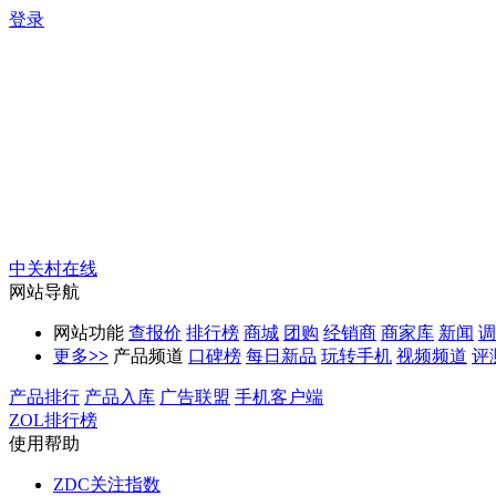
登录
中关村在线
网站导航
网站功能
查报价
排行榜
商城
团购
经销商
商家库
新闻
调
更多
>>
产品频道
口碑榜
每日新品
玩转手机
视频频道
评
产品排行
产品入库
广告联盟
手机客户端
ZOL排行榜
使用帮助
ZDC关注指数