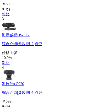
￥59
8.9分
对比
3
海康威视DS-E12
综合介绍
|
参数
|
图片
|
点评
价格面议
10.0分
对比
4
罗技Pro C920
综合介绍
|
参数
|
图片
|
点评
￥599
9.4分