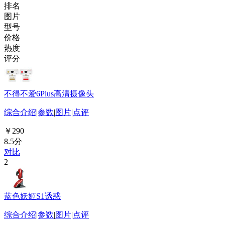
排名
图片
型号
价格
热度
评分
不得不爱6Plus高清摄像头
综合介绍
|
参数
|
图片
|
点评
￥290
8.5分
对比
2
蓝色妖姬S1诱惑
综合介绍
|
参数
|
图片
|
点评