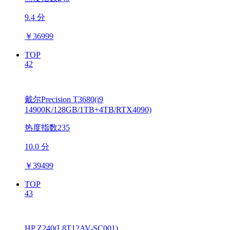
9.4 分
￥
36999
TOP
42
戴尔Precision T3680(i9
14900K/128GB/1TB+4TB/RTX4090)
热度指数235
10.0 分
￥
39499
TOP
43
HP Z240(L8T12AV-SC001)