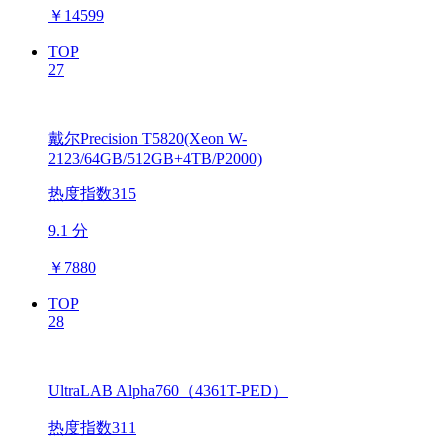
￥
14599
TOP
27
戴尔Precision T5820(Xeon W-
2123/64GB/512GB+4TB/P2000)
热度指数315
9.1 分
￥
7880
TOP
28
UltraLAB Alpha760（4361T-PED）
热度指数311