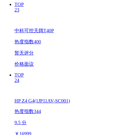
TOP
23
中科可控天阔T40P
热度指数400
暂无评分
价格面议
TOP
24
HP Z4 G4(1JP11AV-SC001)
热度指数344
9.5 分
￥
16999