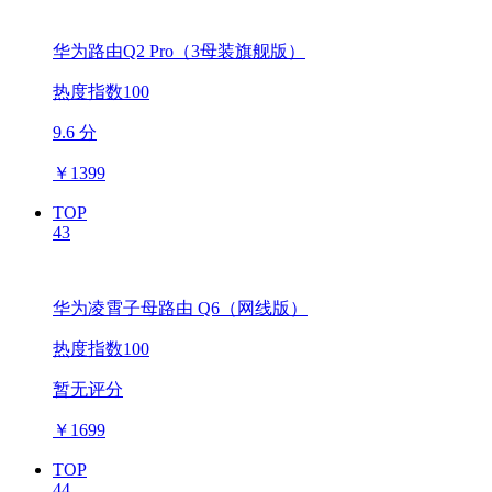
华为路由Q2 Pro（3母装旗舰版）
热度指数100
9.6 分
￥
1399
TOP
43
华为凌霄子母路由 Q6（网线版）
热度指数100
暂无评分
￥
1699
TOP
44