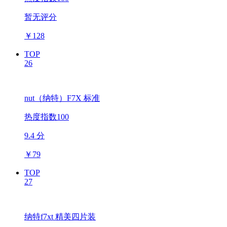
暂无评分
￥
128
TOP
26
nut（纳特）F7X 标准
热度指数100
9.4 分
￥
79
TOP
27
纳特f7xt 精美四片装