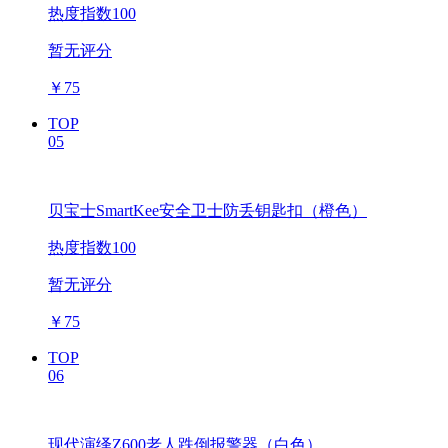
热度指数100
暂无评分
￥
75
TOP
05
贝宝士SmartKee安全卫士防丢钥匙扣（橙色）
热度指数100
暂无评分
￥
75
TOP
06
现代演绎Z600老人跌倒报警器（白色）