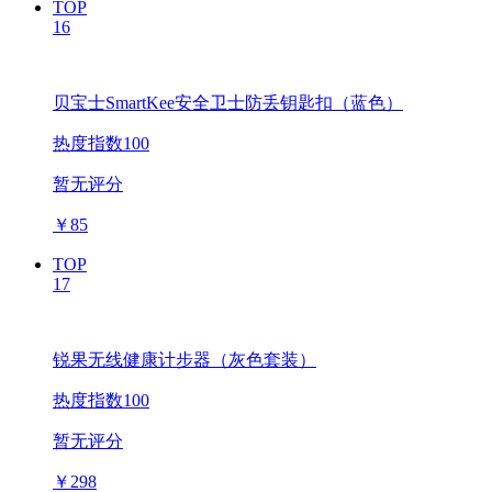
TOP
16
贝宝士SmartKee安全卫士防丢钥匙扣（蓝色）
热度指数100
暂无评分
￥
85
TOP
17
锐果无线健康计步器（灰色套装）
热度指数100
暂无评分
￥
298