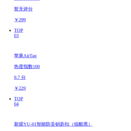
暂无评分
￥
299
TOP
03
苹果AirTag
热度指数100
9.7 分
￥
229
TOP
04
新观YU-01智能防丢钥匙扣（炫酷黑）