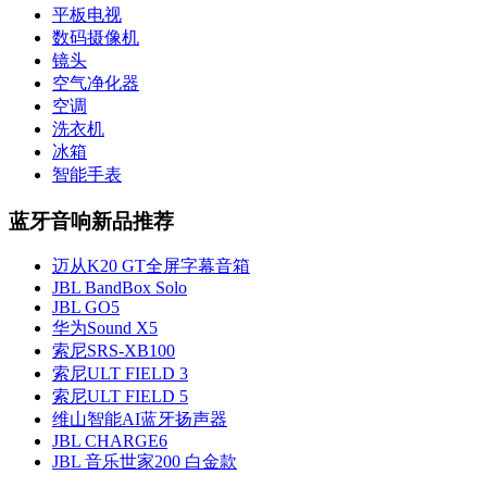
平板电视
数码摄像机
镜头
空气净化器
空调
洗衣机
冰箱
智能手表
蓝牙音响新品推荐
迈从K20 GT全屏字幕音箱
JBL BandBox Solo
JBL GO5
华为Sound X5
索尼SRS-XB100
索尼ULT FIELD 3
索尼ULT FIELD 5
维山智能AI蓝牙扬声器
JBL CHARGE6
JBL 音乐世家200 白金款