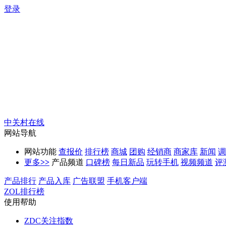
登录
中关村在线
网站导航
网站功能
查报价
排行榜
商城
团购
经销商
商家库
新闻
调
更多
>>
产品频道
口碑榜
每日新品
玩转手机
视频频道
评
产品排行
产品入库
广告联盟
手机客户端
ZOL排行榜
使用帮助
ZDC关注指数