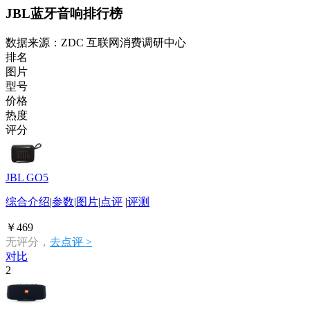
JBL蓝牙音响排行榜
数据来源：ZDC 互联网消费调研中心
排名
图片
型号
价格
热度
评分
JBL GO5
综合介绍
|
参数
|
图片
|
点评
|
评测
￥469
无评分，
去点评 >
对比
2