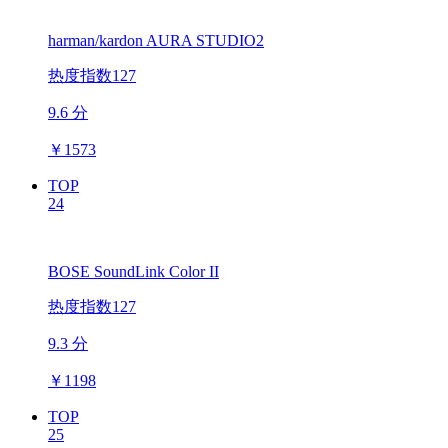
harman/kardon AURA STUDIO2
热度指数127
9.6 分
￥
1573
TOP
24
BOSE SoundLink Color II
热度指数127
9.3 分
￥
1198
TOP
25