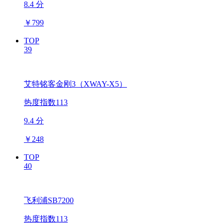
8.4 分
￥
799
TOP
39
艾特铭客金刚3（XWAY-X5）
热度指数113
9.4 分
￥
248
TOP
40
飞利浦SB7200
热度指数113