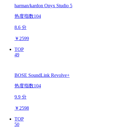
harman/kardon Onyx Studio 5
热度指数104
8.6 分
￥
2599
TOP
49
BOSE SoundLink Revolve+
热度指数104
9.9 分
￥
2598
TOP
50