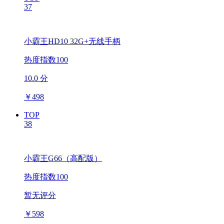
37
小霸王HD10 32G+无线手柄
热度指数100
10.0 分
￥
498
TOP
38
小霸王G66（高配版）
热度指数100
暂无评分
￥
598